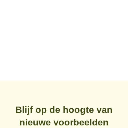
Een wild idee werd werkelijkheid: ontdek
hoe Annelies haar hele Q&A-proces
automatisch liet verlopen.
Blijf op de hoogte van
nieuwe voorbeelden