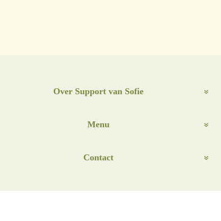
Over Support van Sofie
Menu
Contact
Foto’s door
An epic view
,
&Stories
&
Fotofolies
Copywriting hulp van
Studio TXT