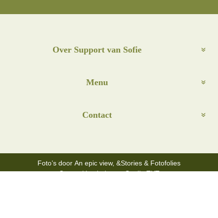
Over Support van Sofie
Menu
Contact
Foto’s door
An epic view
,
&Stories
&
Fotofolies
Copywriting hulp van
Studio TXT
Algemene voorwaarden
–
Disclaimer
Privacybeleid
–
Cookiebeleid
Copyright © 2021-2026 –
Support van Sofie